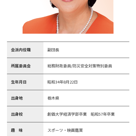
会派内役職
副団長
所属委員会
総務財政委員/防災安全対策特別委員
生年月日
昭和34年8月22日
出身地
栃木県
出身校
創価大学経済学部卒業 昭和57年卒業
趣 味
スポーツ・映画鑑賞