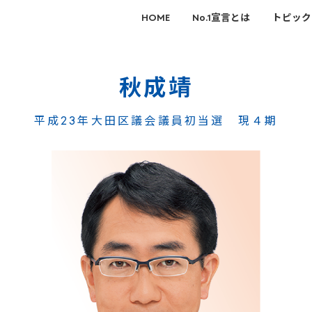
HOME
No.1宣言とは
トピック
秋
成
靖
平成23年大田区議会議員初当選 現４期